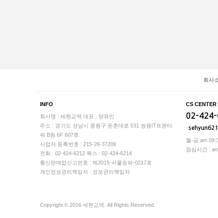
회사
INFO
CS CENTER
02-424
회사명 : 세현교역
대표 : 양유민
주소 : 경기도 성남시 중원구 둔춘대로 531 쌍용IT트윈타
sehyun62
워 B동 6F 607호
월-금 am 09:3
사업자 등록번호 : 215-26-37206
점심시간 : am 1
전화 : 02-424-6212
팩스 : 02-424-6214
통신판매업신고번호 : 제2015-서울송파-0217호
개인정보관리책임자 : 정보관리책임자
Copyright © 2016 세현교역. All Rights Reserved.