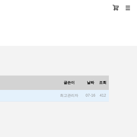
장바구니
분류
글쓴이
날짜
조회
최고관리자
07-16
412