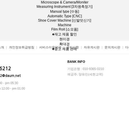
Microscope & Camera/Moniter
Measuring Instrument [3차원측정기]
Manual type [수동]
Automatic Type [CNC]
Shoe Cover Machine [신발덧신기]
Machine
Film Roll [소모품]
♣재고 제품 할인
현미경
확대경
소개
개인정보취급방침
서비스이용약관
공지사항
자유게시판
문의게시판
다
♣중고 제품 판매
BANK INFO
-6212
기업은행 : 010-9365-0210
예금주: 양유민(세현교역)
12@daum.net
0 - pm 05:30
2:00 - pm 01:00