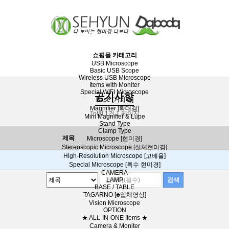
쇼핑몰 카테고리
USB Microscope
Basic USB Scope
Wireless USB Microscope
Items with Moniter
Special WIFI Microscope
공지사항
Base [거치대]
Magnifier [확대경]
Total 1건
1 페이지
Mini Magnifier & Lupe
Stand Type
Clamp Type
제목
Microscope [현미경]
Stereoscopic Microscope [실체현미경]
High-Resolution Microscope [고배율]
Special Microscope [특수 현미경]
CAMERA
LAMP
BASE / TABLE
TAGARNO [♣입체영상]
Vision Microscope
OPTION
★ ALL-IN-ONE Items ★
Camera & Moniter