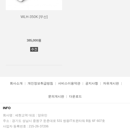
WLH-350K [무선]
385,000원
회사소개
개인정보취급방침
서비스이용약관
공지사항
자유게시판
문의게시판
다운로드
INFO
회사명 : 세현교역
대표 : 양유민
주소 : 경기도 성남시 중원구 둔춘대로 531 쌍용IT트윈타워 B동 6F 607호
사업자 등록번호 : 215-26-37206