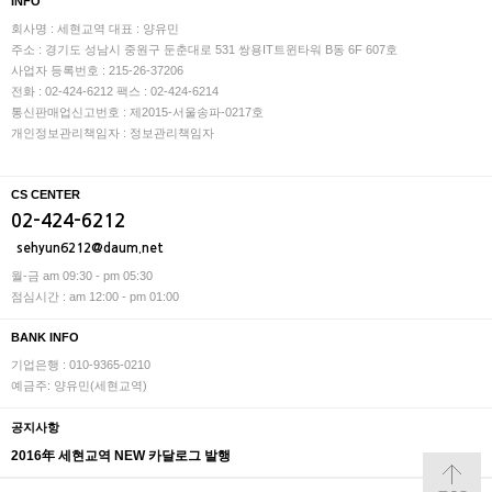
INFO
회사명 : 세현교역
대표 : 양유민
주소 : 경기도 성남시 중원구 둔춘대로 531 쌍용IT트윈타워 B동 6F 607호
사업자 등록번호 : 215-26-37206
전화 : 02-424-6212
팩스 : 02-424-6214
통신판매업신고번호 : 제2015-서울송파-0217호
개인정보관리책임자 : 정보관리책임자
CS CENTER
02-424-6212
sehyun6212@daum.net
월-금 am 09:30 - pm 05:30
점심시간 : am 12:00 - pm 01:00
BANK INFO
기업은행 : 010-9365-0210
예금주: 양유민(세현교역)
공지사항
2016年 세현교역 NEW 카달로그 발행