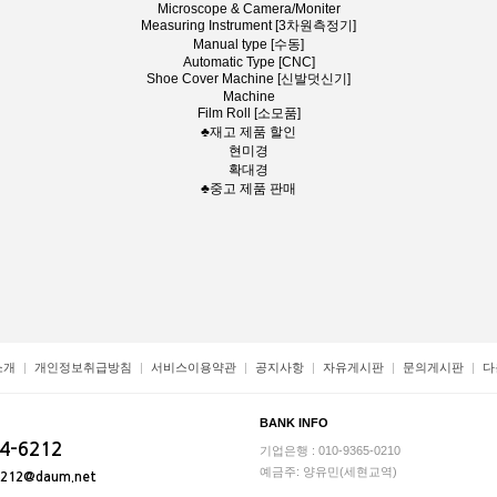
Microscope & Camera/Moniter
Measuring Instrument [3차원측정기]
Manual type [수동]
Automatic Type [CNC]
Shoe Cover Machine [신발덧신기]
Machine
Film Roll [소모품]
♣재고 제품 할인
현미경
확대경
♣중고 제품 판매
소개
개인정보취급방침
서비스이용약관
공지사항
자유게시판
문의게시판
다
BANK INFO
4-6212
기업은행 : 010-9365-0210
예금주: 양유민(세현교역)
6212@daum.net