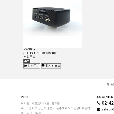
YW3609
ALL-IN-ONE Microscope
전화문의
장바구니
위시리스트
회사
INFO
CS CENTER
02-42
회사명 : 세현교역
대표 : 양유민
주소 : 경기도 성남시 중원구 둔춘대로 531 쌍용IT트윈타
sehyun
워 B동 6F 607호