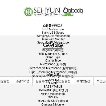
쇼핑몰 카테고리
USB Microscope
Basic USB Scope
Wireless USB Microscope
Items with Moniter
Special WIFI Microscope
CAMERA
Base [거치대]
Magnifier [확대경]
Mini Magnifier & Lupe
Stand Type
Clamp Type
Microscope [현미경]
Stereoscopic Microscope [실체현미경]
High-Resolution Microscope [고배율]
상품 정렬
Special Microscope [특수 현미경]
CAMERA
매많은순
낮은가격순
높은가격순
평점높은순
후기많은순
최근등
LAMP
BASE / TABLE
TAGARNO [♣입체영상]
Vision Microscope
OPTION
★ ALL-IN-ONE Items ★
Camera & Moniter